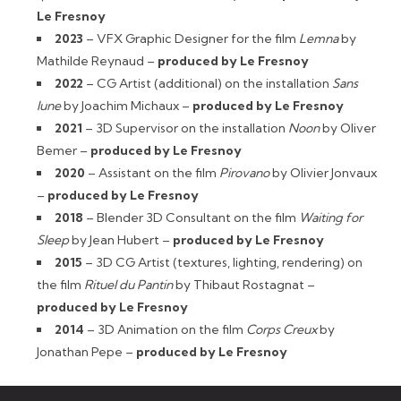
Le Fresnoy
2023
– VFX Graphic Designer for the film
Lemna
by
Mathilde Reynaud –
produced by Le Fresnoy
2022
– CG Artist (additional) on the installation
Sans
lune
by Joachim Michaux –
produced by Le Fresnoy
2021
– 3D Supervisor on the installation
Noon
by Oliver
Bemer –
produced by Le Fresnoy
2020
– Assistant on the film
Pirovano
by Olivier Jonvaux
–
produced by Le Fresnoy
2018
– Blender 3D Consultant on the film
Waiting for
Sleep
by Jean Hubert –
produced by Le Fresnoy
2015
– 3D CG Artist (textures, lighting, rendering) on
the film
Rituel du Pantin
by Thibaut Rostagnat –
produced by Le Fresnoy
2014
– 3D Animation on the film
Corps Creux
by
Jonathan Pepe –
produced by Le Fresnoy