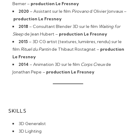
Bemer –
production Le Fresnoy
2020
– Assistant sur le film
Pirovano
d’Olivier Jonvaux –
production Le Fresnoy
2018
– Consultant Blender 3D sur le film
Waiting for
Sleep
de Jean Hubert –
production Le Fresnoy
2015
– 3D CG artist (textures, lumières, rendu) sur le
film
Rituel du Pantin
de Thibaut Rostagnat –
production
Le Fresnoy
2014
– Animation 3D sur le film
Corps Creux
de
Jonathan Pepe –
production Le Fresnoy
SKILLS
3D Generalist
3D Lighting