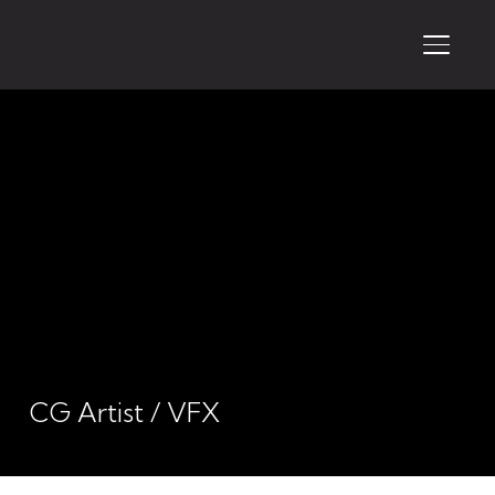
PERMU
CG Artist / VFX