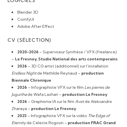
LOGICIELS
Blender 3D
ComfyUI
Adobe After Effect
CV (SÉLECTION)
2020-2026
– Superviseur Synthèse / VFX (freelance)
–
Le Fresnoy, Studio National des arts contemporains
2026
– 3D CG artist (additionnel) sur l’installation
Endless Night
de Mathilde Reynaud –
production
Biennale Chronique
2026
– Infographiste VFX sur le film
Les pierres de
Jugurtha
de Wafa Lazhari –
production Le Fresnoy
2026
– Graphisme IA sur le film
Avet
de Aleksandre
Zharaya –
production Le Fresnoy
2025
– Infographiste VFX sur la vidéo
The Edge of
Eternity
de Céleste Rogosin –
production FRAC Grand