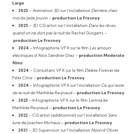
Large
2025
– Animation 3D sur l’installation
Derrière chez
moi
de Jade Jouvin –
production Le Fresnoy
2025
– 3D CG artist sur l’installation
Dans les rêves,
quand on ne dort pas la nuit
de Rachel Gutgarts –
production Le Fresnoy
2024
– Infographiste VFX sur le film
Les amours
électriques
d’Alois Sandner Diaz –
production Moderato
films
2024
– Consultant VFX sur le film
Delete Forever
de
Félix Côte –
production Le Fresnoy
2024
– Infographiste VFX sur l’installation
Ce qui reste
de la nuit
de Mathilde Reynaud –
production Le Fresnoy
2023
– Infographiste VFX sur le film
Lemna
de
Mathilde Reynaud –
production Le Fresnoy
2022
– CG artist (additionnel) sur l’installation
Sans
lune
de Joachim Michaux –
production Le Fresnoy
2021
– 3D Supervisor sur l’installation
Noon
d’Oliver