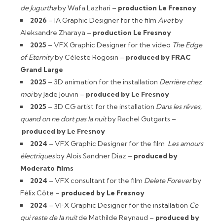
de Jugurtha
by Wafa Lazhari –
production Le Fresnoy
2026
– IA Graphic Designer for the film
Avet
by
Aleksandre Zharaya –
production Le Fresnoy
2025
– VFX Graphic Designer for the video
The Edge
of Eternity
by Céleste Rogosin –
produced by
FRAC
Grand Large
2025
– 3D animation for the installation
Derrière chez
moi
by Jade Jouvin –
produced by Le Fresnoy
2025
– 3D CG artist for the installation
Dans les rêves,
quand on ne dort pas la nuit
by Rachel Gutgarts –
produced by Le Fresnoy
2024
– VFX Graphic Designer for the film
Les amours
électriques
by Alois Sandner Diaz –
produced by
Moderato films
2024
– VFX consultant for the film
Delete Forever
by
Félix Côte –
produced by Le Fresnoy
2024
– VFX Graphic Designer for the installation
Ce
qui reste de la nuit
de Mathilde Reynaud –
produced by